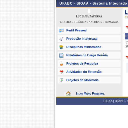
UFABC ›
SIGAA - Sistema Integrado
L
LUCIANA ZATERKA
C
CENTRO DE CIÊNCIAS NATURAIS E HUMANAS
Perfil Pessoal
C
Produção Intelectual
E
2
Disciplinas Ministradas
Relatórios de Carga Horária
Projetos de Pesquisa
Atividades de Extensão
Projetos de Monitoria
Ir ao Menu Principal
SIGAA | UFABC - Su