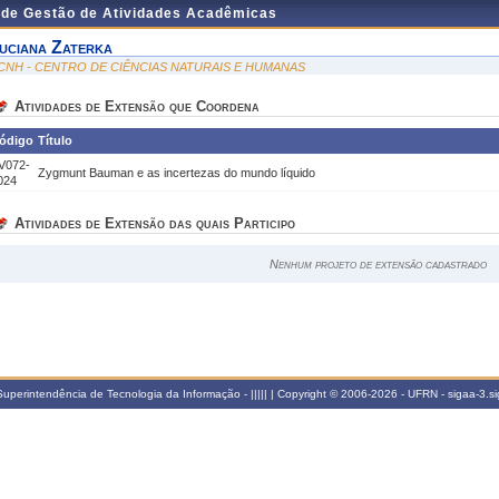
 de Gestão de Atividades Acadêmicas
uciana Zaterka
CNH - CENTRO DE CIÊNCIAS NATURAIS E HUMANAS
Atividades de Extensão que Coordena
ódigo
Título
V072-
Zygmunt Bauman e as incertezas do mundo líquido
024
Atividades de Extensão das quais Participo
Nenhum projeto de extensão cadastrado
perintendência de Tecnologia da Informação - ||||| | Copyright © 2006-2026 - UFRN - sigaa-3.s