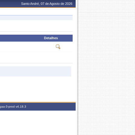
Santo André, 07 de Agosto de 2026
Detalhes
igaa-3-prod
v4.18.3