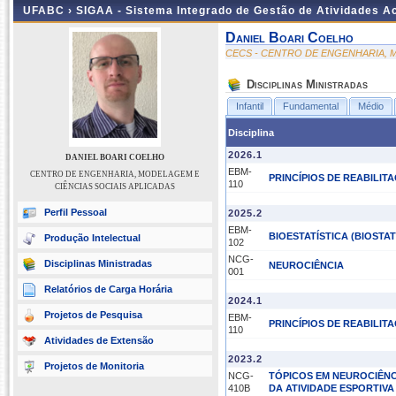
UFABC ›
SIGAA - Sistema Integrado de Gestão de Atividades 
Daniel Boari Coelho
CECS - CENTRO DE ENGENHARIA, M
Disciplinas Ministradas
Infantil
Fundamental
Médio
Disciplina
2026.1
DANIEL BOARI COELHO
EBM-
CENTRO DE ENGENHARIA, MODELAGEM E
PRINCÍPIOS DE REABILIT
110
CIÊNCIAS SOCIAIS APLICADAS
Perfil Pessoal
2025.2
EBM-
BIOESTATÍSTICA (BIOSTAT
Produção Intelectual
102
NCG-
Disciplinas Ministradas
NEUROCIÊNCIA
001
Relatórios de Carga Horária
2024.1
Projetos de Pesquisa
EBM-
PRINCÍPIOS DE REABILIT
110
Atividades de Extensão
2023.2
Projetos de Monitoria
NCG-
TÓPICOS EM NEUROCIÊNCI
410B
DA ATIVIDADE ESPORTIVA