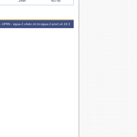
144h
45T45
144h
2T2345
144h
35N34
 UFRN - sigaa-2.ufabc.int.br.sigaa-2-prod
v4.18.3
144h
3N1234
144h
24N34
144h
2N1234
144h
46T23
144h
4T2345
144h
25T23
144h
2T6 2N123
144h
2T2345
144h
2T6 2N123
144h
2T2345
24h
-