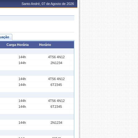
Santo André, 07 de Agosto de 2026
uação
Carga Horária
Horário
144h
4T56 4N12
144h
2N1234
144h
4T56 4N12
144h
6T2345
144h
4T56 4N12
144h
6T2345
144h
2N1234