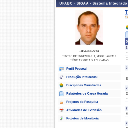
UFABC ›
SIGAA - Sistema Integrado
T
C
D
2
THALES SOUSA
E
CENTRO DE ENGENHARIA, MODELAGEM E
E
CIÊNCIAS SOCIAIS APLICADAS
2
Perfil Pessoal
E
Produção Intelectual
E
Disciplinas Ministradas
2
Relatórios de Carga Horária
E
E
Projetos de Pesquisa
2
Atividades de Extensão
E
Projetos de Monitoria
2