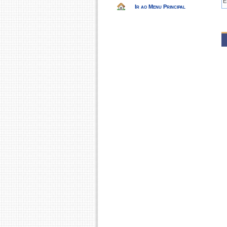
E
Ir ao Menu Principal
E
2
E
E
2
E
E
2
E
E
2
E
E
E
2
E
E
2
E