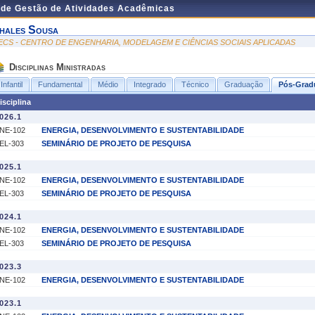
 de Gestão de Atividades Acadêmicas
hales Sousa
ECS - CENTRO DE ENGENHARIA, MODELAGEM E CIÊNCIAS SOCIAIS APLICADAS
Disciplinas Ministradas
Infantil
Fundamental
Médio
Integrado
Técnico
Graduação
Pós-Grad
isciplina
026.1
NE-102
ENERGIA, DESENVOLVIMENTO E SUSTENTABILIDADE
EL-303
SEMINÁRIO DE PROJETO DE PESQUISA
025.1
NE-102
ENERGIA, DESENVOLVIMENTO E SUSTENTABILIDADE
EL-303
SEMINÁRIO DE PROJETO DE PESQUISA
024.1
NE-102
ENERGIA, DESENVOLVIMENTO E SUSTENTABILIDADE
EL-303
SEMINÁRIO DE PROJETO DE PESQUISA
023.3
NE-102
ENERGIA, DESENVOLVIMENTO E SUSTENTABILIDADE
023.1