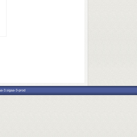
aa-3.sigaa-3-prod