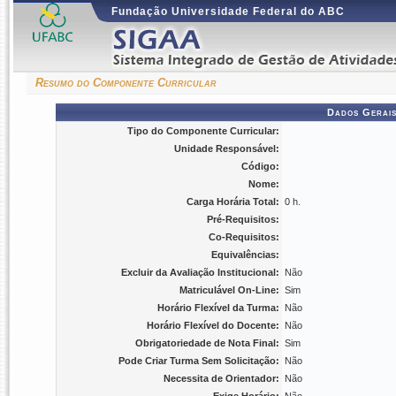
Fundação Universidade Federal do ABC
Resumo do Componente Curricular
Dados Gerais
Tipo do Componente Curricular:
Unidade Responsável:
Código:
Nome:
Carga Horária Total:
0 h.
Pré-Requisitos:
Co-Requisitos:
Equivalências:
Excluir da Avaliação Institucional:
Não
Matriculável On-Line:
Sim
Horário Flexível da Turma:
Não
Horário Flexível do Docente:
Não
Obrigatoriedade de Nota Final:
Sim
Pode Criar Turma Sem Solicitação:
Não
Necessita de Orientador:
Não