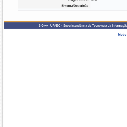
Exige Horário:
Não
Ementa/Descrição:
SIGAA | UFABC - Superintendência de Tecnologia da Informação -
Modo 