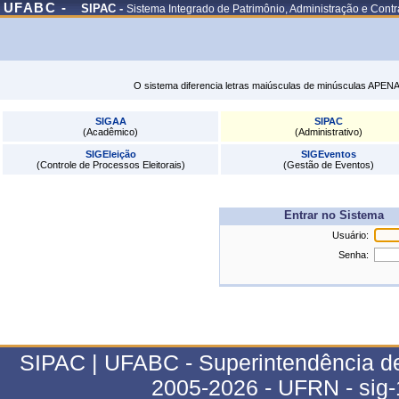
UFABC -
SIPAC -
Sistema Integrado de Patrimônio, Administração e Contr
O sistema diferencia letras maiúsculas de minúsculas APENA
SIGAA
SIPAC
(Acadêmico)
(Administrativo)
SIGEleição
SIGEventos
(Controle de Processos Eleitorais)
(Gestão de Eventos)
Entrar no Sistema
Usuário:
Senha:
SIPAC | UFABC - Superintendência de T
2005-2026 - UFRN - sig-1