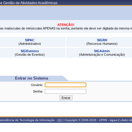
de Gestão de Atividades Acadêmicas
ATENÇÃO!
tras maiúsculas de minúsculas APENAS na senha, portanto ela deve ser digitada da mesma 
SIPAC
SIGRH
(Administrativo)
(Recursos Humanos)
SIGEventos
SIGAdmin
(Gestão de Eventos)
(Administração e Comunicação)
Entrar no Sistema
Usuário:
Senha:
endência de Tecnologia da Informação - ||||| | Copyright © 2006-2026 - UFRN - sigaa-2.ufabc.int