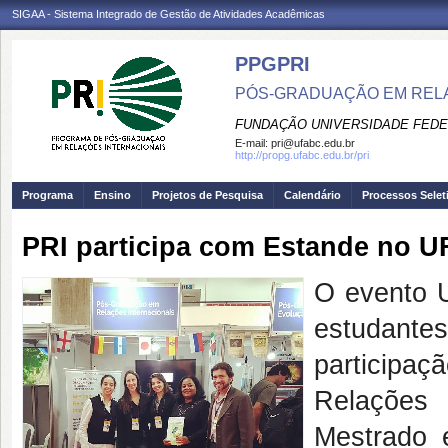
SIGAA - Sistema Integrado de Gestão de Atividades Acadêmicas
PPGPRI
PÓS-GRADUAÇÃO EM REL
FUNDAÇÃO UNIVERSIDADE FEDE
E-mail:
pri@ufabc.edu.br
http://propg.ufabc.edu.br/pri
Programa
Ensino
Projetos de Pesquisa
Calendário
Processos Selet
PRI participa com Estande no 
O evento 
estudante
particip
Relações 
Mestrado 