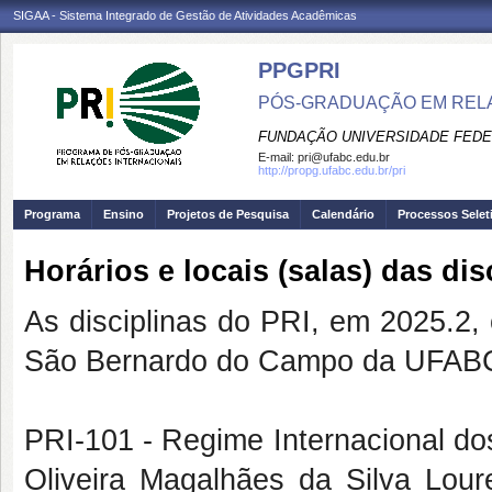
SIGAA - Sistema Integrado de Gestão de Atividades Acadêmicas
PPGPRI
PÓS-GRADUAÇÃO EM REL
FUNDAÇÃO UNIVERSIDADE FEDE
E-mail:
pri@ufabc.edu.br
http://propg.ufabc.edu.br/pri
Programa
Ensino
Projetos de Pesquisa
Calendário
Processos Selet
Horários e locais (salas) das dis
As disciplinas do PRI, em 2025.2,
São Bernardo do Campo da UFABC
PRI-101 - Regime Internacional do
Oliveira Magalhães da Silva Loure