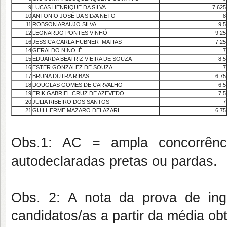
9
LUCAS HENRIQUE DA SILVA
7,625
10
ANTONIO JOSÉ DA SILVA NETO
8
11
ROBSON ARAUJO SILVA
9,5
12
LEONARDO PONTES VINHÓ
9,25
16
JESSICA CARLA HUBNER MATIAS
7,25
14
GERALDO NINO IÉ
7
15
EDUARDA BEATRIZ VIEIRA DE SOUZA
8,5
16
ESTER GONZALEZ DE SOUZA
7
17
BRUNA DUTRA RIBAS
6,75
18
DOUGLAS GOMES DE CARVALHO
6,5
19
ERIK GABRIEL CRUZ DE AZEVEDO
7,5
20
JULIA RIBEIRO DOS SANTOS
7
21
GUILHERME MAZARO DELAZARI
6,75
Obs.1: AC = ampla concorrênci
autodeclaradas pretas ou pardas.
Obs. 2: A nota da prova de ingl
candidatos/as a partir da média obt