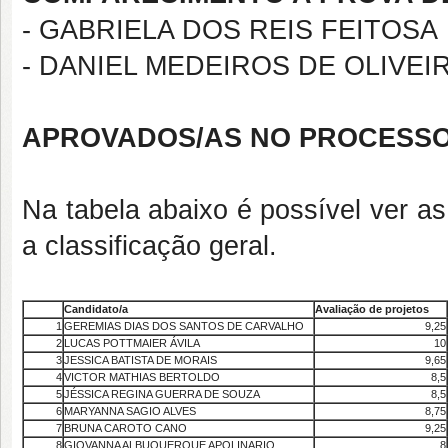
- GABRIELA DOS REIS FEITOSA
- DANIEL MEDEIROS DE OLIVEI
APROVADOS/AS NO PROCESSO 
Na tabela abaixo é possível ver a
a classificação geral.
Candidato/a
Avaliação de projetos
1
GEREMIAS DIAS DOS SANTOS DE CARVALHO
9,25
2
LUCAS POTTMAIER ÁVILA
10
3
JESSICA BATISTA DE MORAIS
9,65
4
VICTOR MATHIAS BERTOLDO
8,5
5
JÉSSICA REGINA GUERRA DE SOUZA
8,5
6
MARYANNA SAGIO ALVES
8,75
7
BRUNA CAROTO CANO
9,25
8
GIOVANNA ALBUQUERQUE APOLINARIO
8