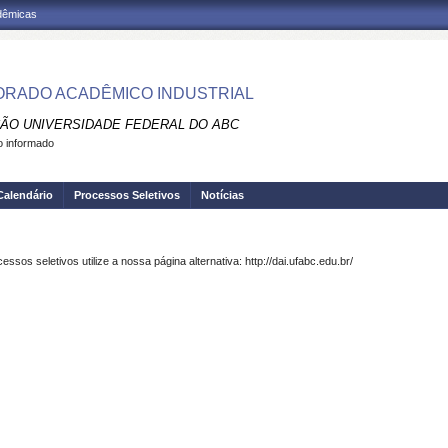
adêmicas
RADO ACADÊMICO INDUSTRIAL
ÃO UNIVERSIDADE FEDERAL DO ABC
 informado
Calendário
Processos Seletivos
Notícias
os seletivos utilize a nossa página alternativa: http://dai.ufabc.edu.br/