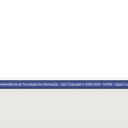
ntendência de Tecnologia da Informação - ||||| | Copyright © 2006-2026 - UFRN - sigaa-1.uf