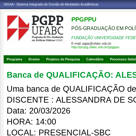
SIGAA - Sistema Integrado de Gestão de Atividades Acadêmicas
PPGPPU
PÓS-GRADUAÇÃO EM POLÍ
FUNDAÇÃO UNIVERSIDADE FEDE
E-mail:
pgpp@ufabc.edu.br
http://propg.ufabc.edu.br/ppgppu
Programa
Ensino
Projetos de Pesquisa
Calendário
Processos Selet
Banca de QUALIFICAÇÃO: AL
Uma banca de QUALIFICAÇÃO de 
DISCENTE : ALESSANDRA DE 
Data: 20/03/2026
HORA: 14:00
LOCAL: PRESENCIAL-SBC