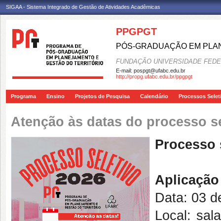
SIGAA - Sistema Integrado de Gestão de Atividades Acadêmicas
PPGPGT
PÓS-GRADUAÇÃO EM PLAN
FUNDAÇÃO UNIVERSIDADE FEDE
E-mail:
pospgt@ufabc.edu.br
http://propg.ufabc.edu.br/ppgpgt
Programa
Ensino
Projetos de Pesquisa
Calendário
Processos Selet
Atenção às datas do processo se
Processo 
Aplicação
Data: 03 d
Local: sal