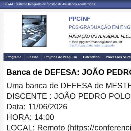
SIGAA - Sistema Integrado de Gestão de Atividades Acadêmicas
PPGINF
PÓS-GRADUAÇÃO EM ENG
FUNDAÇÃO UNIVERSIDADE FEDE
E-mail:
ppg.informacao@ufabc.edu.br
http://propg.ufabc.edu.br/ppginfo
Programa
Ensino
Projetos de Pesquisa
Calendário
Processos Selet
Banca de DEFESA: JOÃO PED
Uma banca de DEFESA de MESTRAD
DISCENTE : JOÃO PEDRO POL
Data: 11/06/2026
HORA: 14:00
LOCAL: Remoto (https://conferenci