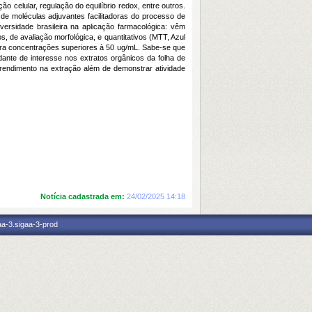
o celular, regulação do equilíbrio redox, entre outros.
de moléculas adjuvantes facilitadoras do processo de
versidade brasileira na aplicação farmacológica: vêm
os, de avaliação morfológica, e quantitativos (MTT, Azul
 para concentrações superiores à 50 ug/mL. Sabe-se que
ante de interesse nos extratos orgânicos da folha de
m rendimento na extração além de demonstrar atividade
Notícia cadastrada em:
24/02/2025 14:18
aa-3.sigaa-3-prod