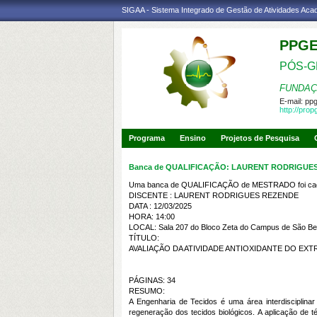
SIGAA - Sistema Integrado de Gestão de Atividades Ac
PPG
PÓS-G
FUNDAÇ
E-mail:
pp
http://pro
Programa
Ensino
Projetos de Pesquisa
Banca de QUALIFICAÇÃO: LAURENT RODRIGUE
Uma banca de QUALIFICAÇÃO de MESTRADO foi cada
DISCENTE : LAURENT RODRIGUES REZENDE
DATA : 12/03/2025
HORA: 14:00
LOCAL: Sala 207 do Bloco Zeta do Campus de São Be
TÍTULO:
AVALIAÇÃO DA ATIVIDADE ANTIOXIDANTE DO EX
PÁGINAS: 34
RESUMO:
A Engenharia de Tecidos é uma área interdisciplina
regeneração dos tecidos biológicos. A aplicação de t