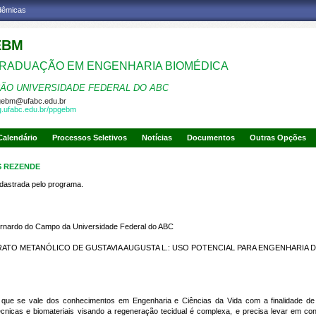
adêmicas
EBM
RADUAÇÃO EM ENGENHARIA BIOMÉDICA
ÃO UNIVERSIDADE FEDERAL DO ABC
gebm@ufabc.edu.br
pg.ufabc.edu.br/ppgebm
Calendário
Processos Seletivos
Notícias
Documentos
Outras Opções
S REZENDE
strada pelo programa.
rnardo do Campo da Universidade Federal do ABC
TRATO METANÓLICO DE
GUSTAVIA AUGUSTA L.
: USO POTENCIAL PARA ENGENHARIA 
r que se vale dos conhecimentos em Engenharia e Ciências da Vida com a finalidade de
écnicas e biomateriais visando a regeneração tecidual é complexa, e precisa levar em co