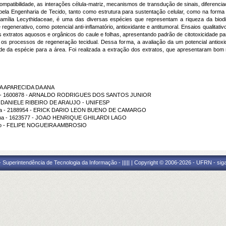
patibilidade, as interações célula-matriz, mecanismos de transdução de sinais, diferenciaçã
ela Engenharia de Tecido, tanto como estrutura para sustentação celular, como na forma 
 família Lecythidaceae, é uma das diversas espécies que representam a riqueza da biodi
 regenerativo, como potencial anti-inflamatório, antioxidante e antitumoral. Ensaios qualitativ
 os extratos aquosos e orgânicos do caule e folhas, apresentando padrão de citotoxicidade
 os processos de regeneração tecidual. Dessa forma, a avaliação da um potencial antioxid
idade da espécie para a área. Foi realizada a extração dos extratos, que apresentaram bo
ICIA APARECIDA DA ANA
rama - 1600878 - ARNALDO RODRIGUES DOS SANTOS JUNIOR
ção - DANIELE RIBEIRO DE ARAUJO - UNIFESP
grama - 2188954 - ERICK DARIO LEON BUENO DE CAMARGO
grama - 1623577 - JOAO HENRIQUE GHILARDI LAGO
uição - FELIPE NOGUEIRA AMBROSIO
Superintendência de Tecnologia da Informação - ||||| | Copyright © 2006-2026 - UFRN - sig