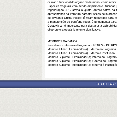
celular e funcional do organismo humano, como a biocom
Espécies vegetais vêm sendo amplamente utilizadas p
regeneração. A
Gustavia augusta
, árvore nativa da
apresentando na literatura características de interesse
de Trypan e Cristal Violeta) já foram realizados para
a manutenção do equilíbrio redox é fundamental para
Gustavia a.
, é importante para destacar a aplicabil
citoprotetora estatisticamente significativa.
MEMBROS DA BANCA:
Presidente - Interno ao Programa - 1760474 - PATR
Membro Titular - Examinador(a) Externo ao Prog
Membro Titular - Examinador(a) Externo à Institui
Membro Suplente - Examinador(a) Interno ao Pro
Membro Suplente - Examinador(a) Externo ao Pro
Membro Suplente - Examinador(a) Externo à Instit
SIGAA | UFABC - 