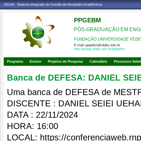
SIGAA - Sistema Integrado de Gestão de Atividades Acadêmicas
PPGEBM
PÓS-GRADUAÇÃO EM ENG
FUNDAÇÃO UNIVERSIDADE FEDE
E-mail:
ppgebm@ufabc.edu.br
http://propg.ufabc.edu.br/ppgebm
Programa
Ensino
Projetos de Pesquisa
Calendário
Processos Selet
Banca de DEFESA: DANIEL SE
Uma banca de DEFESA de MESTRAD
DISCENTE : DANIEL SEIEI UEH
DATA : 22/11/2024
HORA: 16:00
LOCAL: https://conferenciaweb.rnp.