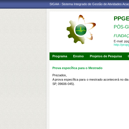
SIGAA - Sistema Integrado de Gestão de Atividades Ac
PPG
PÓS-G
FUNDAÇ
E-mail:
pp
http://pro
Programa
Ensino
Projetos de Pesquisa
Prova específica para o Mestrado
Prezados,
A prova específica para o mestrado acontecerá no di
SP, 09606-045
).