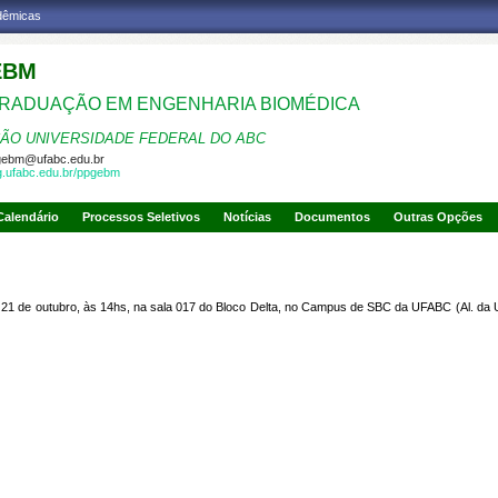
adêmicas
EBM
RADUAÇÃO EM ENGENHARIA BIOMÉDICA
ÃO UNIVERSIDADE FEDERAL DO ABC
gebm@ufabc.edu.br
pg.ufabc.edu.br/ppgebm
Calendário
Processos Seletivos
Notícias
Documentos
Outras Opções
a 21 de outubro, às 14hs, na sala 017 do Bloco Delta, no Campus de SBC da UFABC (
Al. da