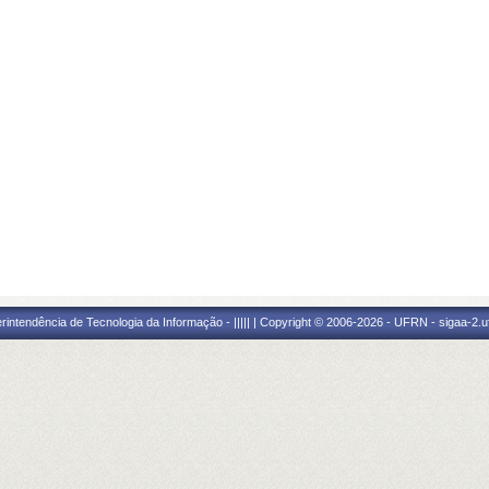
ntendência de Tecnologia da Informação - ||||| | Copyright © 2006-2026 - UFRN - sigaa-2.uf