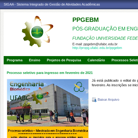
SIGAA - Sistema Integrado de Gestão de Atividades Acadêmicas
PPGEBM
PÓS-GRADUAÇÃO EM ENG
FUNDAÇÃO UNIVERSIDADE FEDE
E-mail:
ppgebm@ufabc.edu.br
http://propg.ufabc.edu.br/ppgebm
Programa
Ensino
Projetos de Pesquisa
Calendário
Processos Selet
Processo seletivo para ingresso em fevereiro de 2021
Já está publicado o edital d
fevereiro. As inscrições se in
Baixar Arquivo