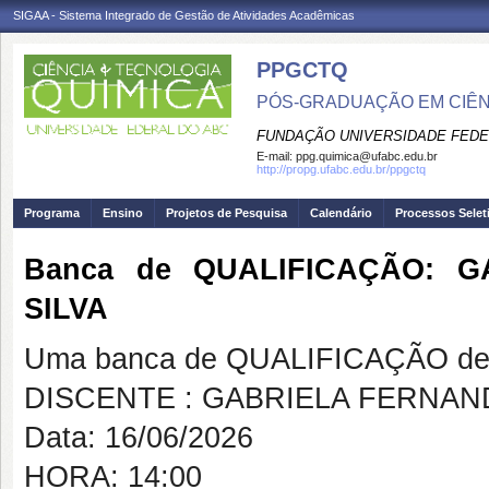
SIGAA - Sistema Integrado de Gestão de Atividades Acadêmicas
PPGCTQ
PÓS-GRADUAÇÃO EM CIÊNC
FUNDAÇÃO UNIVERSIDADE FEDE
E-mail:
ppg.quimica@ufabc.edu.br
http://propg.ufabc.edu.br/ppgctq
Programa
Ensino
Projetos de Pesquisa
Calendário
Processos Selet
Banca de QUALIFICAÇÃO: 
SILVA
Uma banca de QUALIFICAÇÃO de 
DISCENTE : GABRIELA FERNAN
Data: 16/06/2026
HORA: 14:00