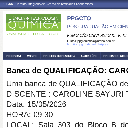
SIGAA - Sistema Integrado de Gestão de Atividades Acadêmicas
PPGCTQ
PÓS-GRADUAÇÃO EM CIÊNC
FUNDAÇÃO UNIVERSIDADE FEDE
E-mail:
ppg.quimica@ufabc.edu.br
http://propg.ufabc.edu.br/ppgctq
Programa
Ensino
Projetos de Pesquisa
Calendário
Processos Selet
Banca de QUALIFICAÇÃO: CA
Uma banca de QUALIFICAÇÃO de 
DISCENTE : CAROLINE SAYURI
Data: 15/05/2026
HORA: 09:30
LOCAL: Sala 303 do Bloco B do