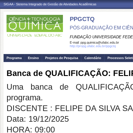
SIGAA - Sistema Integrado de Gestão de Atividades Acadêmicas
PPGCTQ
PÓS-GRADUAÇÃO EM CIÊNC
FUNDAÇÃO UNIVERSIDADE FEDE
E-mail:
ppg.quimica@ufabc.edu.br
http://propg.ufabc.edu.br/ppgctq
Programa
Ensino
Projetos de Pesquisa
Calendário
Processos Selet
Banca de QUALIFICAÇÃO: FELI
Uma banca de QUALIFICAÇÃO
programa.
DISCENTE : FELIPE DA SILVA S
Data: 19/12/2025
HORA: 09:00