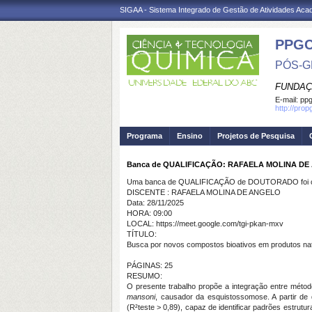
SIGAA - Sistema Integrado de Gestão de Atividades Ac
PPG
PÓS-G
FUNDAÇ
E-mail:
ppg
http://pro
Programa
Ensino
Projetos de Pesquisa
Banca de QUALIFICAÇÃO: RAFAELA MOLINA D
Uma banca de QUALIFICAÇÃO de DOUTORADO foi ca
DISCENTE : RAFAELA MOLINA DE ANGELO
Data: 28/11/2025
HORA: 09:00
LOCAL: https://meet.google.com/tgi-pkan-mxv
TÍTULO:
Busca por novos compostos bioativos em produtos natu
PÁGINAS: 25
RESUMO:
O presente trabalho propõe a integração entre métod
mansoni
, causador da esquistossomose. A partir de 
(R²teste > 0,89), capaz de identificar padrões estrut