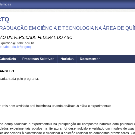
adêmicas
CTQ
RADUAÇÃO EM CIÊNCIA E TECNOLOGIA NA ÁREA DE QUÍ
ÃO UNIVERSIDADE FEDERAL DO ABC
.quimica@ufabc.edu.br
pg.ufabc.edu.br/ppgctq
Calendário
Processos Seletivos
Notícias
Documentos
E ANGELO
dastrada pelo programa.
rais com atividade anti-helmíntica usando análises
in silico
e experimentais
os computacionais e experimentais na prospecção de compostos naturais com potencial ati
dados experimentais obtidos na literatura, foi desenvolvido e validado um modelo de
mach
urais associados à bioatividade e direcionar a seleção racional de compostos promissores. 