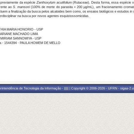
dos previamente da espécie
Zanthoxylum acutifolium
(Rutaceae). Desta forma, essa espécie veg
rente ao
S. mansoni
(100% de morte do parasita < 200 µg/mL), um fracionamento cromatog
cluem a finalização da busca pelos alcaloides bem como, os ensaios biológicos e estudos
in 
erdisciplinar na busca por novos agentes esquistossomicidas.
- KATHIA MARIA HONORIO - USP
ão - ARIANE MACHADO LIMA
ão - MIRIAM SANNOMIYA - USP
rama - 1544394 - PAULA HOMEM DE MELLO
ntendência de Tecnologia da Informação - ||||| | Copyright © 2006-2026 - UFRN - sigaa-2.uf