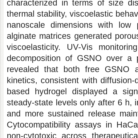
characterized in terms of size di
thermal stability, viscoelastic beha
nanoscale dimensions with low pol
alginate matrices generated porou
viscoelasticity. UV-Vis monitori
decomposition of GSNO over a pe
revealed that both free GSNO 
kinetics, consistent with diffusion-
based hydrogel displayed a signif
steady-state levels only after 6 h,
and more sustained release maint
Cytocompatibility assays in HaCaT
non-cytotoxic across therapeutica