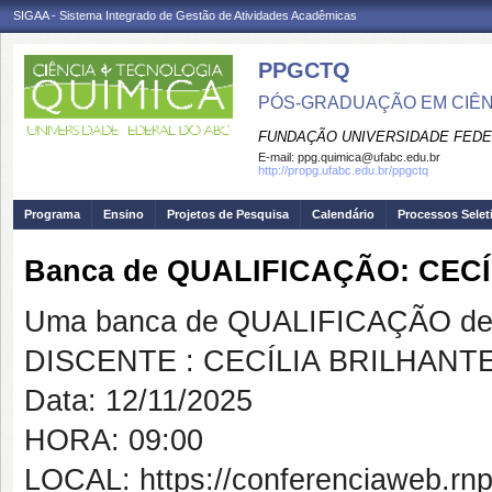
SIGAA - Sistema Integrado de Gestão de Atividades Acadêmicas
PPGCTQ
PÓS-GRADUAÇÃO EM CIÊNC
FUNDAÇÃO UNIVERSIDADE FEDE
E-mail:
ppg.quimica@ufabc.edu.br
http://propg.ufabc.edu.br/ppgctq
Programa
Ensino
Projetos de Pesquisa
Calendário
Processos Selet
Banca de QUALIFICAÇÃO: CEC
Uma banca de QUALIFICAÇÃO de 
DISCENTE : CECÍLIA BRILHAN
Data: 12/11/2025
HORA: 09:00
LOCAL: https://conferenciaweb.rn