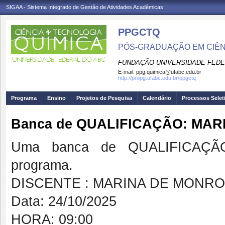
SIGAA - Sistema Integrado de Gestão de Atividades Acadêmicas
PPGCTQ
PÓS-GRADUAÇÃO EM CIÊNC
FUNDAÇÃO UNIVERSIDADE FEDE
E-mail:
ppg.quimica@ufabc.edu.br
http://propg.ufabc.edu.br/ppgctq
Programa
Ensino
Projetos de Pesquisa
Calendário
Processos Selet
Banca de QUALIFICAÇÃO: MA
Uma banca de QUALIFICAÇÃO
programa.
DISCENTE : MARINA DE MONR
Data: 24/10/2025
HORA: 09:00