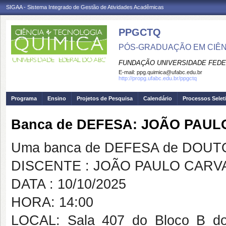
SIGAA - Sistema Integrado de Gestão de Atividades Acadêmicas
PPGCTQ
PÓS-GRADUAÇÃO EM CIÊNC
FUNDAÇÃO UNIVERSIDADE FEDE
E-mail:
ppg.quimica@ufabc.edu.br
http://propg.ufabc.edu.br/ppgctq
Programa
Ensino
Projetos de Pesquisa
Calendário
Processos Selet
Banca de DEFESA: JOÃO PAU
Uma banca de DEFESA de DOUTOR
DISCENTE : JOÃO PAULO CAR
DATA : 10/10/2025
HORA: 14:00
LOCAL: Sala 407 do Bloco B do