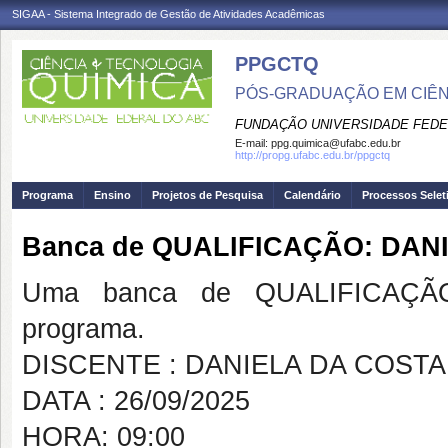
SIGAA - Sistema Integrado de Gestão de Atividades Acadêmicas
PPGCTQ
PÓS-GRADUAÇÃO EM CIÊNC
FUNDAÇÃO UNIVERSIDADE FEDE
E-mail:
ppg.quimica@ufabc.edu.br
http://propg.ufabc.edu.br/ppgctq
Programa
Ensino
Projetos de Pesquisa
Calendário
Processos Selet
Banca de QUALIFICAÇÃO: DAN
Uma banca de QUALIFICAÇÃO
programa.
DISCENTE : DANIELA DA COSTA
DATA : 26/09/2025
HORA: 09:00