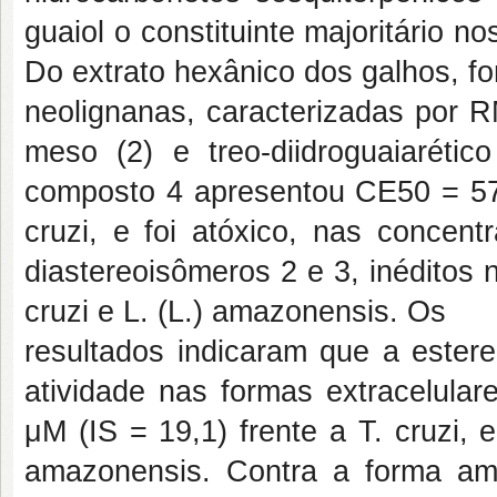
guaiol o constituinte majoritário 
Do extrato hexânico dos galhos, fo
neolignanas, caracterizadas por 
meso (2) e treo-diidroguaiarétic
composto 4 apresentou CE50 = 57
cruzi, e foi atóxico, nas concen
diastereoisômeros 2 e 3, inéditos
cruzi e L. (L.) amazonensis. Os
resultados indicaram que a estere
atividade nas formas extracelula
μM (IS = 19,1) frente a T. cruzi
amazonensis. Contra a forma am