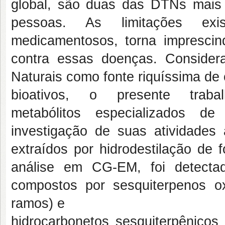
global, são duas das DTNs mais 
pessoas. As limitações e
medicamentosos, torna impresci
contra essas doenças. Consider
Naturais como fonte riquíssima de
bioativos, o presente trab
metabólitos
especializados de
investigação de
suas atividades 
extraídos por
hidrodestilação de
análise em
CG-EM, foi detect
compostos por
sesquiterpenos 
ramos) e
hidrocarbonetos sesquiterpênico