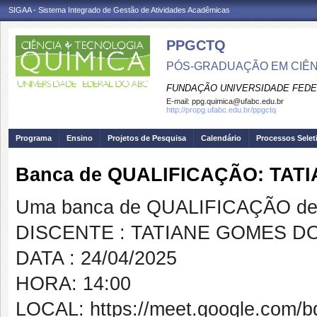
SIGAA - Sistema Integrado de Gestão de Atividades Acadêmicas
PPGCTQ
PÓS-GRADUAÇÃO EM CIÊNC
FUNDAÇÃO UNIVERSIDADE FEDE
E-mail:
ppg.quimica@ufabc.edu.br
http://propg.ufabc.edu.br/ppgctq
Programa
Ensino
Projetos de Pesquisa
Calendário
Processos Selet
Banca de QUALIFICAÇÃO: TAT
Uma banca de QUALIFICAÇÃO de 
DISCENTE : TATIANE GOMES D
DATA : 24/04/2025
HORA: 14:00
LOCAL: https://meet.google.com/b