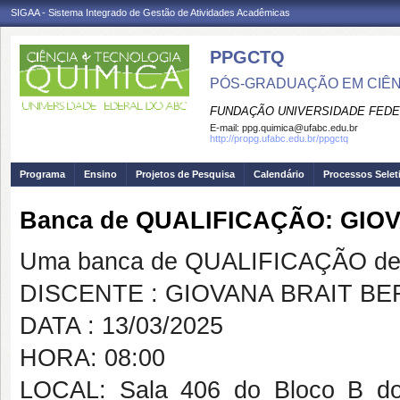
SIGAA - Sistema Integrado de Gestão de Atividades Acadêmicas
PPGCTQ
PÓS-GRADUAÇÃO EM CIÊNC
FUNDAÇÃO UNIVERSIDADE FEDE
E-mail:
ppg.quimica@ufabc.edu.br
http://propg.ufabc.edu.br/ppgctq
Programa
Ensino
Projetos de Pesquisa
Calendário
Processos Selet
Banca de QUALIFICAÇÃO: GIO
Uma banca de QUALIFICAÇÃO de 
DISCENTE : GIOVANA BRAIT B
DATA : 13/03/2025
HORA: 08:00
LOCAL: Sala 406 do Bloco B do