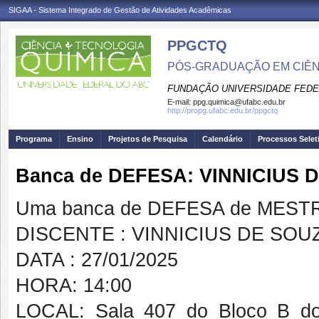
SIGAA - Sistema Integrado de Gestão de Atividades Acadêmicas
PPGCTQ
PÓS-GRADUAÇÃO EM CIÊNC
FUNDAÇÃO UNIVERSIDADE FEDE
E-mail:
ppg.quimica@ufabc.edu.br
http://propg.ufabc.edu.br/ppgctq
Programa
Ensino
Projetos de Pesquisa
Calendário
Processos Selet
Banca de DEFESA: VINNICIUS
Uma banca de DEFESA de MESTRAD
DISCENTE : VINNICIUS DE SOU
DATA : 27/01/2025
HORA: 14:00
LOCAL: Sala 407 do Bloco B do