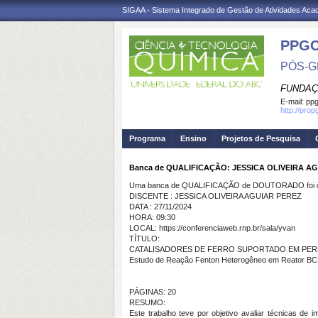
SIGAA - Sistema Integrado de Gestão de Atividades Ac
PPG
PÓS-G
FUNDAÇ
E-mail:
ppg
http://pro
Programa
Ensino
Projetos de Pesquisa
Banca de QUALIFICAÇÃO: JESSICA OLIVEIRA A
Uma banca de QUALIFICAÇÃO de DOUTORADO foi ca
DISCENTE : JESSICA OLIVEIRA AGUIAR PEREZ
DATA : 27/11/2024
HORA: 09:30
LOCAL: https://conferenciaweb.rnp.br/sala/yvan
TÍTULO:
CATALISADORES DE FERRO SUPORTADO EM PER
Estudo de Reação Fenton Heterogêneo em Reator B
PÁGINAS: 20
RESUMO:
Este trabalho teve por objetivo avaliar técnicas de