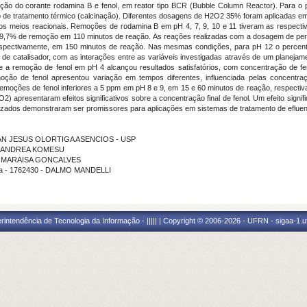
ção do corante rodamina B e fenol, em reator tipo BCR (Bubble Column Reactor). Para o pr
o de tratamento térmico (calcinação). Diferentes dosagens de H2O2 35% foram aplicadas e
o nos meios reacionais. Remoções de rodamina B em pH 4, 7, 9, 10 e 11 tiveram as respec
,7% de remoção em 110 minutos de reação. As reações realizadas com a dosagem de peró
espectivamente, em 150 minutos de reação. Nas mesmas condições, para pH 12 o percent
ns de catalisador, com as interações entre as variáveis investigadas através de um planeja
a remoção de fenol em pH 4 alcançou resultados satisfatórios, com concentração de feno
o de fenol apresentou variação em tempos diferentes, influenciada pelas concentraç
 remoções de fenol inferiores a 5 ppm em pH 8 e 9, em 15 e 60 minutos de reação, respectiv
) apresentaram efeitos significativos sobre a concentração final de fenol. Um efeito signif
etizados demonstraram ser promissores para aplicações em sistemas de tratamento de efluen
 - YVAN JESUS OLORTIGA ASENCIOS - USP
ão - ANDREA KOMESU
ção - MARAISA GONCALVES
ama - 1762430 - DALMO MANDELLI
ntendência de Tecnologia da Informação - ||||| | Copyright © 2006-2026 - UFRN - sigaa-1.uf