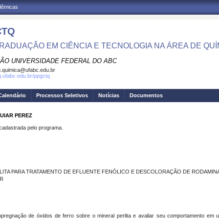
adêmicas
CTQ
RADUAÇÃO EM CIÊNCIA E TECNOLOGIA NA ÁREA DE QUÍ
ÃO UNIVERSIDADE FEDERAL DO ABC
.quimica@ufabc.edu.br
pg.ufabc.edu.br/ppgctq
Calendário
Processos Seletivos
Notícias
Documentos
GUIAR PEREZ
dastrada pelo programa.
LITA PARA TRATAMENTO DE EFLUENTE FENÓLICO E DESCOLORAÇÃO DE RODAMINA
CR
 impregnação de óxidos de ferro sobre o mineral perlita e avaliar seu comportamento e