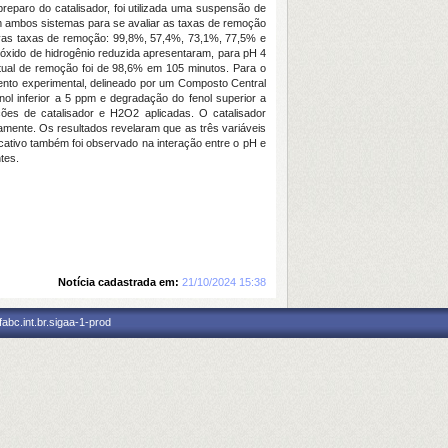
eparo do catalisador, foi utilizada uma suspensão de
m ambos sistemas para se avaliar as taxas de remoção
tivas taxas de remoção: 99,8%, 57,4%, 73,1%, 77,5% e
xido de hidrogênio reduzida apresentaram, para pH 4
ual de remoção foi de 98,6% em 105 minutos. Para o
mento experimental, delineado por um Composto Central
l inferior a 5 ppm e degradação do fenol superior a
ões de catalisador e H2O2 aplicadas. O catalisador
amente. Os resultados revelaram que as três variáveis
icativo também foi observado na interação entre o pH e
tes.
Notícia cadastrada em:
21/10/2024 15:38
abc.int.br.sigaa-1-prod