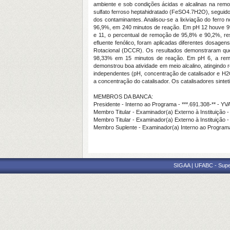
ambiente e sob condições ácidas e alcalinas na remo
sulfato ferroso heptahidratado (FeSO4.7H2O), seguid
dos contaminantes. Analisou-se a lixiviação do ferr
96,9%, em 240 minutos de reação. Em pH 12 houve 99
e 11, o percentual de remoção de 95,8% e 90,2%, r
efluente fenólico, foram aplicadas diferentes dosage
Rotacional (DCCR). Os resultados demonstraram que 
98,33% em 15 minutos de reação. Em pH 6, a remoçã
demonstrou boa atividade em meio alcalino, atingindo
independentes (pH, concentração de catalisador e H2O2
a concentração do catalisador. Os catalisadores sint
MEMBROS DA BANCA:
Presidente - Interno ao Programa - ***.691.308-**
Membro Titular - Examinador(a) Externo à Instituiç
Membro Titular - Examinador(a) Externo à Institui
Membro Suplente - Examinador(a) Interno ao Progr
SIGAA | UFABC - Superi