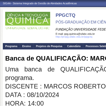
SIGAA - Sistema Integrado de Gestão de Atividades Acadêmicas
PPGCTQ
PÓS-GRADUAÇÃO EM CIÊNC
FUNDAÇÃO UNIVERSIDADE FEDE
E-mail:
ppg.quimica@ufabc.edu.br
http://propg.ufabc.edu.br/ppgctq
Programa
Ensino
Projetos de Pesquisa
Calendário
Processos Selet
Banca de QUALIFICAÇÃO: MA
Uma banca de QUALIFICAÇÃO
programa.
DISCENTE : MARCOS ROBERTO 
DATA : 08/10/2024
HORA: 14:00