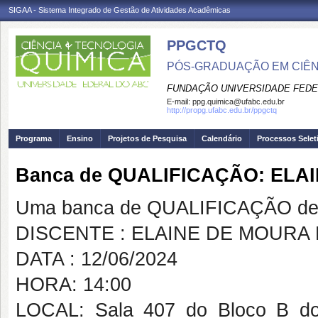
SIGAA - Sistema Integrado de Gestão de Atividades Acadêmicas
PPGCTQ
PÓS-GRADUAÇÃO EM CIÊNC
FUNDAÇÃO UNIVERSIDADE FEDE
E-mail:
ppg.quimica@ufabc.edu.br
http://propg.ufabc.edu.br/ppgctq
Programa
Ensino
Projetos de Pesquisa
Calendário
Processos Selet
Banca de QUALIFICAÇÃO: EL
Uma banca de QUALIFICAÇÃO de 
DISCENTE : ELAINE DE MOUR
DATA : 12/06/2024
HORA: 14:00
LOCAL: Sala 407 do Bloco B do