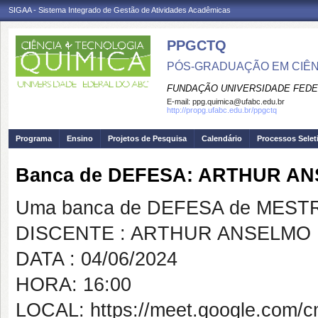
SIGAA - Sistema Integrado de Gestão de Atividades Acadêmicas
PPGCTQ
PÓS-GRADUAÇÃO EM CIÊNC
FUNDAÇÃO UNIVERSIDADE FEDE
E-mail:
ppg.quimica@ufabc.edu.br
http://propg.ufabc.edu.br/ppgctq
Programa
Ensino
Projetos de Pesquisa
Calendário
Processos Selet
Banca de DEFESA: ARTHUR A
Uma banca de DEFESA de MESTRAD
DISCENTE : ARTHUR ANSELMO
DATA : 04/06/2024
HORA: 16:00
LOCAL: https://meet.google.com/