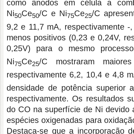
como ânodos em célula a combus
Ni
Ce
/C e Ni
Ce
/C apresen
50
50
75
25
9,2 e 11,7 mA, respectivamente -,
menos positivos (0,23 e 0,24V, r
0,25V) para o mesmo processo
Ni
Ce
/C mostraram maiore
75
25
respectivamente 6,2, 10,4 e 4,8 
densidade de potência superior
respectivamente. Os resultados 
do CO na superfície de Ni devido 
espécies oxigenadas para oxidação
Destaca-se que a incorporação d