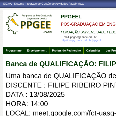
SIGAA - Sistema Integrado de Gestão de Atividades Acadêmicas
PPGEEL
PÓS-GRADUAÇÃO EM ENG
FUNDAÇÃO UNIVERSIDADE FEDE
E-mail:
ppgee@ufabc.edu.br
http://propg.ufabc.edu.br/ppgeel
Programme
Enseignement
Projets de Pecherche
Calendrier
Les Pro
Banca de QUALIFICAÇÃO: FILI
Uma banca de QUALIFICAÇÃO de 
DISCENTE : FILIPE RIBEIRO PI
DATA : 13/08/2025
HORA: 14:00
LOCAL: meet.google.com/fct-uasq