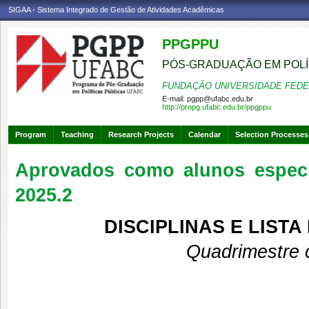
SIGAA - Sistema Integrado de Gestão de Atividades Acadêmicas
PPGPPU
PÓS-GRADUAÇÃO EM POLÍ
FUNDAÇÃO UNIVERSIDADE FEDE
E-mail:
pgpp@ufabc.edu.br
http://propg.ufabc.edu.br/ppgppu
Program
Teaching
Research Projects
Calendar
Selection Processes
Aprovados como alunos especia
2025.2
DISCIPLINAS E LIST
Quadrimestre 