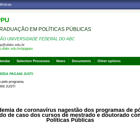
adêmicas
PPU
RADUAÇÃO EM POLÍTICAS PÚBLICAS
ÃO UNIVERSIDADE FEDERAL DO ABC
p@ufabc.edu.br
pg.ufabc.edu.br/ppgppu
lendar
Selection Processes
News
Documents
Other options
EIDA PAGANI JUSTI
pelo programa.
NI JUSTI
demia de coronavírus na
gestão dos programas de p
udo de caso dos cursos de mestrado e doutorado c
Políticas Públicas