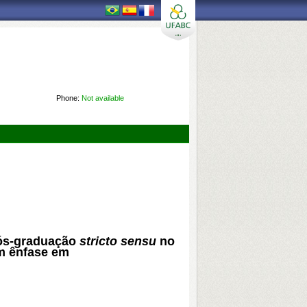
Phone:
Not available
ós-graduação
stricto sensu
no
om ênfase em