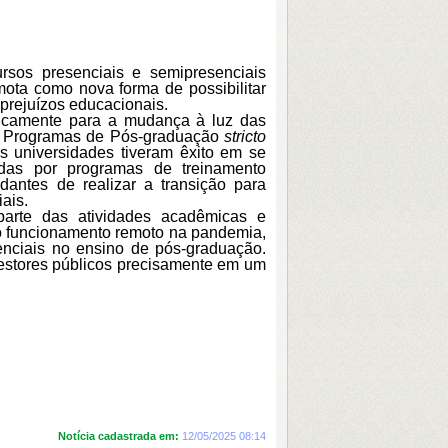
sos presenciais e semipresenciais
ota como nova forma de possibilitar
prejuízos educacionais.
egicamente para a mudança à luz das
s Programas de Pós-graduação
stricto
s universidades tiveram êxito em se
das por programas de treinamento
antes de realizar a transição para
ais.
parte das atividades acadêmicas e
o funcionamento remoto na pandemia,
enciais no ensino de pós-graduação.
 gestores públicos precisamente em um
Notícia cadastrada em:
12/05/2025 08:14