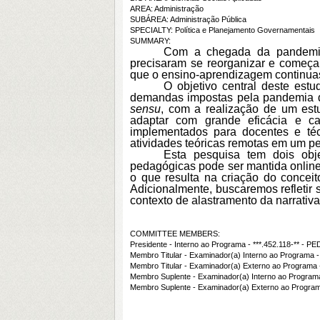
AREA: Administração
SUBÁREA: Administração Pública
SPECIALTY: Política e Planejamento Governamentais
SUMMARY:
Com a chegada da pandemia 
precisaram se reorganizar e começa
que o ensino-aprendizagem continuass
O objetivo central deste est
demandas impostas pela pandemia d
sensu
, com a realização de um es
adaptar com grande eficácia e c
implementados para docentes e téc
atividades teóricas remotas em um pe
Esta pesquisa tem dois obj
pedagógicas pode ser mantida onlin
o que resulta na criação do concei
Adicionalmente, buscaremos
refleti
contexto de alastramento da narrativa
COMMITTEE MEMBERS:
Presidente - Interno ao Programa - ***.452.118-*
Membro Titular - Examinador(a) Interno ao Progra
Membro Titular - Examinador(a) Externo ao Prog
Membro Suplente - Examinador(a) Interno ao Prog
Membro Suplente - Examinador(a) Externo ao Progra