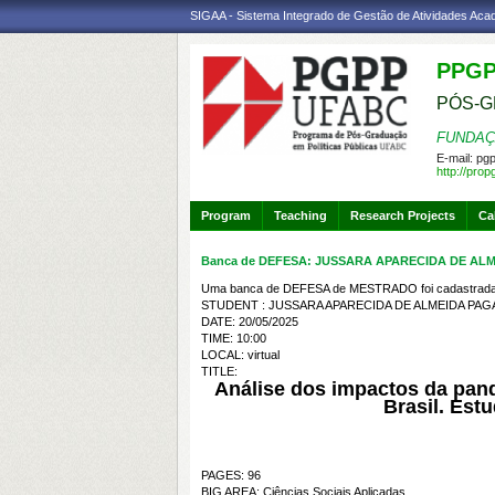
SIGAA - Sistema Integrado de Gestão de Atividades Ac
PPG
PÓS-G
FUNDAÇ
E-mail:
pgp
http://pro
Program
Teaching
Research Projects
Ca
Banca de DEFESA: JUSSARA APARECIDA DE ALM
Uma banca de DEFESA de MESTRADO foi cadastrada 
STUDENT : JUSSARA APARECIDA DE ALMEIDA PAGA
DATE: 20/05/2025
TIME: 10:00
LOCAL: virtual
TITLE:
Análise dos impactos da pan
Brasil. Est
PAGES: 96
BIG AREA: Ciências Sociais Aplicadas