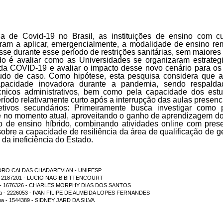
de Covid-19 no Brasil, as instituições de ensino com cur
ram a aplicar, emergencialmente, a modalidade de ensino rem
e durante esse período de restrições sanitárias, sem maiores 
udo é avaliar como as Universidades se organizaram estrat
a COVID-19 e avaliar o impacto desse novo cenário para o
tudo de caso
. Como hipótese, esta pesquisa considera que a
apacidade inovadora durante a pandemia, sendo respalda
nicos administrativos, bem como pela capacidade dos estud
ríodo relativamente curto após a interrupção das aulas presenci
etivos secundários: Primeiramente busca investigar como 
e no momento atual, aproveitando o ganho de aprendizagem d
to de ensino híbrido, combinando atividades online com pres
r sobre a capacidade de resiliência da área de qualificação de
 da ineficiência do Estado.
* - PEDRO CALDAS CHADAREVIAN - UNIFESP
ma - 2187201 - LUCIO NAGIB BITTENCOURT
rama - 1676326 - CHARLES MORPHY DIAS DOS SANTOS
rama - 2226053 - IVAN FILIPE DE ALMEIDA LOPES FERNANDES
ma - 1544389 - SIDNEY JARD DA SILVA