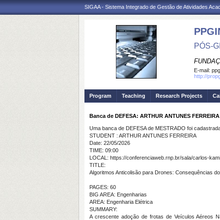
SIGAA - Sistema Integrado de Gestão de Atividades Ac
PPGI
PÓS-G
FUNDAÇ
E-mail:
ppg
http://prop
Program
Teaching
Research Projects
Ca
Banca de DEFESA: ARTHUR ANTUNES FERREIRA
Uma banca de DEFESA de MESTRADO foi cadastrada 
STUDENT : ARTHUR ANTUNES FERREIRA
Date: 22/05/2026
TIME: 09:00
LOCAL: https://conferenciaweb.rnp.br/sala/carlos-kam
TITLE:
Algoritmos Anticolisão para Drones: Consequências d
PAGES: 60
BIG AREA: Engenharias
AREA: Engenharia Elétrica
SUMMARY:
A crescente adoção de frotas de Veículos Aéreos 