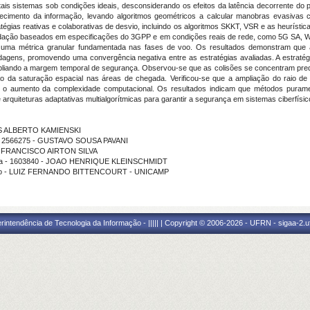
a tais sistemas sob condições ideais, desconsiderando os efeitos da latência decorrente 
hecimento da informação, levando algoritmos geométricos a calcular manobras evasivas 
atégias reativas e colaborativas de desvio, incluindo os algoritmos SKKT, VSR e as heurísti
gradação baseados em especificações do 3GPP e em condições reais de rede, como 5G SA, W
e uma métrica granular fundamentada nas fases de voo. Os resultados demonstram que a
gens, promovendo uma convergência negativa entre as estratégias avaliadas. A estratég
pliando a margem temporal de segurança. Observou-se que as colisões se concentram pred
ão da saturação espacial nas áreas de chegada. Verificou-se que a ampliação do raio de
 o aumento da complexidade computacional. Os resultados indicam que métodos puramen
quiteturas adaptativas multialgorítmicas para garantir a segurança em sistemas ciberfísic
RLOS ALBERTO KAMIENSKI
ma - 2566275 - GUSTAVO SOUSA PAVANI
ão - FRANCISCO AIRTON SILVA
rama - 1603840 - JOAO HENRIQUE KLEINSCHMIDT
tuição - LUIZ FERNANDO BITTENCOURT - UNICAMP
ntendência de Tecnologia da Informação - ||||| | Copyright © 2006-2026 - UFRN - sigaa-2.uf