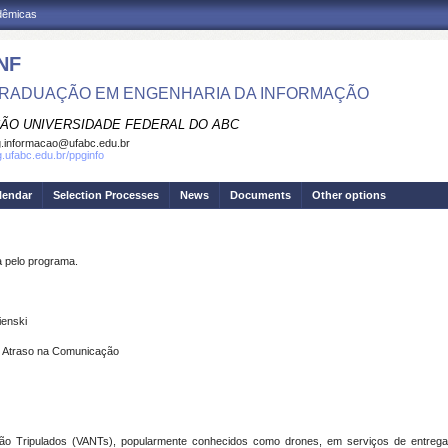
adêmicas
NF
RADUAÇÃO EM ENGENHARIA DA INFORMAÇÃO
ÃO UNIVERSIDADE FEDERAL DO ABC
.informacao@ufabc.edu.br
g.ufabc.edu.br/ppginfo
lendar
Selection Processes
News
Documents
Other options
pelo programa.
ienski
o Atraso na Comunicação
Não Tripulados (VANTs), popularmente conhecidos como drones, em serviços de entrega