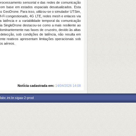
do processamento sensorial e das redes de comunicação
com base em estados espaciais desatualizados. Esta
cas GeoDrone. Para isso, utilizou-se o simulador UTSim,
i-Fi congestionado, 4G LTE, redes mesh e enlaces via
 latência e a variabilidade temporal da comunicação
ia SingleDrone destacou-se como a mais resiliente ao
ominantemente nas fases de cruzeiro, devido às altas
 detecção, sob condições de latência, não resulta em
te reativos apresentam limitações operacionais sob
os aéreos.
Notícia cadastrada em:
14/04/2026 14:08
abc.int.br.sigaa-2-prod