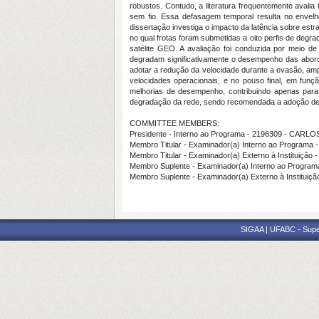
robustos. Contudo, a literatura frequentemente avali
sem fio. Essa defasagem temporal resulta no envel
dissertação investiga o impacto da latência sobre estr
no qual frotas foram submetidas a oito perfis de de
satélite GEO. A avaliação foi conduzida por meio d
degradam significativamente o desempenho das aborda
adotar a redução da velocidade durante a evasão, am
velocidades operacionais, e no pouso final, em funç
melhorias de desempenho, contribuindo apenas para
degradação da rede, sendo recomendada a adoção de ar
COMMITTEE MEMBERS:
Presidente - Interno ao Programa - 2196309 - CA
Membro Titular - Examinador(a) Interno ao Progra
Membro Titular - Examinador(a) Externo à Instituiç
Membro Suplente - Examinador(a) Interno ao Prog
Membro Suplente - Examinador(a) Externo à Insti
SIGAA | UFABC - Superi