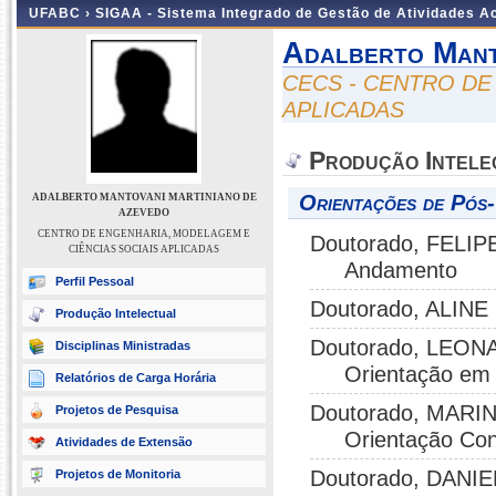
UFABC ›
SIGAA - Sistema Integrado de Gestão de Atividades 
Adalberto Mant
CECS - CENTRO DE
APLICADAS
Produção Intele
Orientações de Pós
ADALBERTO MANTOVANI MARTINIANO DE
AZEVEDO
CENTRO DE ENGENHARIA, MODELAGEM E
Doutorado, FELIPE
CIÊNCIAS SOCIAIS APLICADAS
Andamento
Perfil Pessoal
Doutorado, ALINE
Produção Intelectual
Doutorado, LEON
Disciplinas Ministradas
Orientação em
Relatórios de Carga Horária
Doutorado, MARI
Projetos de Pesquisa
Orientação Con
Atividades de Extensão
Doutorado, DANI
Projetos de Monitoria