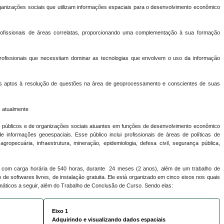
anizações sociais que utilizam informações espaciais para o desenvolvimento econômico
fissionais de áreas correlatas, proporcionando uma complementação à sua formação
rofissionais que necessitam dominar as tecnologias que envolvem o uso da informação
s aptos à resolução de questões na área de geoprocessamento e conscientes de suas
s atualmente
s públicos e de organizações sociais atuantes em funções de desenvolvimento econômico
e informações geoespaciais. Esse público inclui profissionais de áreas de políticas de
agropecuária, infraestrutura, mineração, epidemiologia, defesa civil, segurança pública,
, com carga horária de 540 horas, durante 24 meses (2 anos), além de um trabalho de
o de softwares livres, de instalação gratuita. Ele está organizado em cinco eixos nos quais
temáticos a seguir, além do Trabalho de Conclusão de Curso. Sendo elas:
Eixo 1
Adquirindo e visualizando dados espaciais