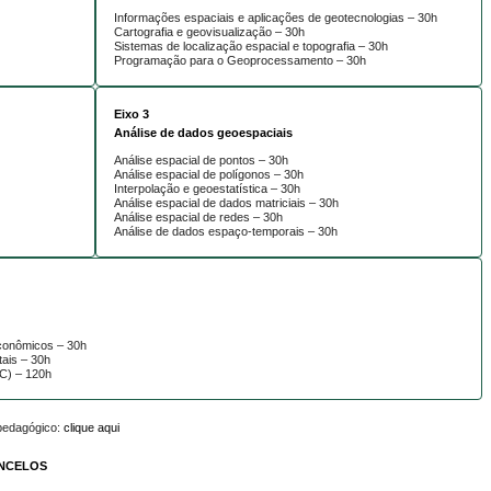
Informações espaciais e aplicações de geotecnologias – 30h
Cartografia e geovisualização – 30h
Sistemas de localização espacial e topografia – 30h
Programação para o Geoprocessamento – 30h
Eixo 3
Análise de dados geoespaciais
Análise espacial de pontos – 30h
Análise espacial de polígonos – 30h
Interpolação e geoestatística – 30h
Análise espacial de dados matriciais – 30h
Análise espacial de redes – 30h
Análise de dados espaço-temporais – 30h
econômicos – 30h
tais – 30h
C) – 120h
 pedagógico:
clique aqui
ONCELOS