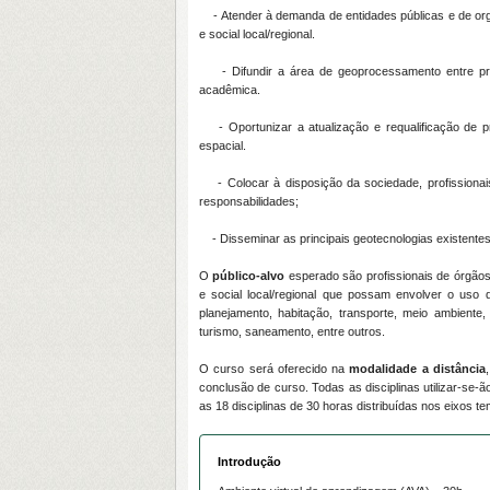
- Atender à demanda de entidades públicas e de org
e social local/regional.
- Difundir a área de geoprocessamento entre pro
acadêmica.
- Oportunizar a atualização e requalificação de p
espacial.
- Colocar à disposição da sociedade, profissionai
responsabilidades;
- Disseminar as principais geotecnologias existente
O
público-alvo
esperado são profissionais de órgão
e social local/regional que possam envolver o uso d
planejamento, habitação, transporte, meio ambiente, 
turismo, saneamento, entre outros.
O curso será oferecido na
modalidade a distância
conclusão de curso. Todas as disciplinas utilizar-se-ã
as 18 disciplinas de 30 horas distribuídas nos eixos 
Introdução