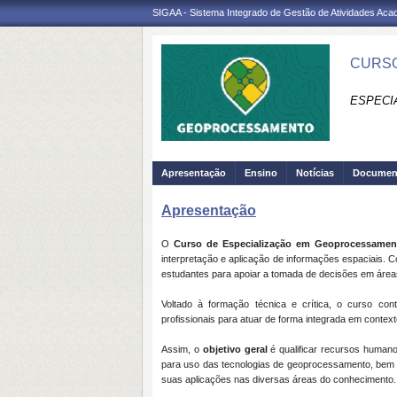
SIGAA - Sistema Integrado de Gestão de Atividades Ac
CURSO
ESPECI
Apresentação
Ensino
Notícias
Documen
Apresentação
O
Curso de Especialização em Geoprocessamen
interpretação e aplicação de informações espaciais. 
estudantes para apoiar a tomada de decisões em áreas e
Voltado à formação técnica e crítica, o curso cont
profissionais para atuar de forma integrada em context
Assim, o
o
bjetivo geral
é qualificar recursos human
para uso das tecnologias de geoprocessamento, bem 
suas aplicações nas diversas áreas do conhecimento