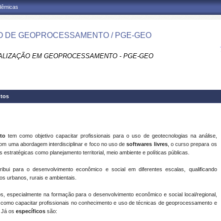
adêmicas
 DE GEOPROCESSAMENTO / PGE-GEO
ALIZAÇÃO EM GEOPROCESSAMENTO - PGE-GEO
tos
to
tem como objetivo capacitar profissionais para o uso de geotecnologias na análise,
Com uma abordagem interdisciplinar e foco no uso de
softwares livres
, o curso prepara os
stratégicas como planejamento territorial, meio ambiente e políticas públicas.
ribui para o desenvolvimento econômico e social em diferentes escalas, qualificando
os urbanos, rurais e ambientais.
os, especialmente na formação para o desenvolvimento econômico e social local/regional,
como capacitar profissionais no conhecimento e uso de técnicas de geoprocessamento e
. Já os
específicos
são: