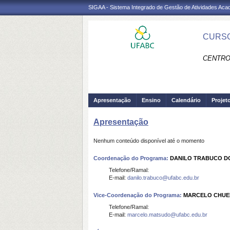
SIGAA - Sistema Integrado de Gestão de Atividades Ac
CURSO
CENTRO
Apresentação
Ensino
Calendário
Projet
Apresentação
Nenhum conteúdo disponível até o momento
Coordenação do Programa:
DANILO TRABUCO D
Telefone/Ramal:
E-mail:
danilo.trabuco@ufabc.edu.br
Vice-Coordenação do Programa:
MARCELO CHUE
Telefone/Ramal:
E-mail:
marcelo.matsudo@ufabc.edu.br