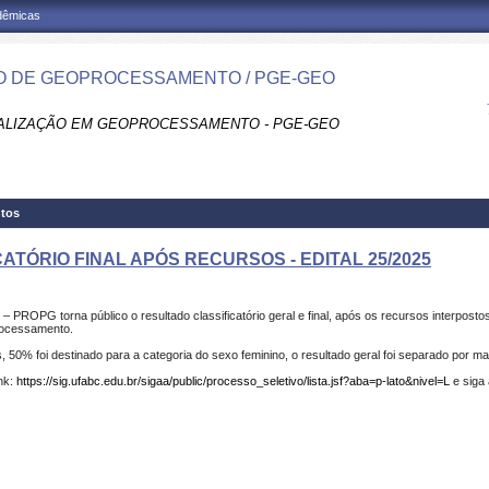
adêmicas
 DE GEOPROCESSAMENTO / PGE-GEO
ALIZAÇÃO EM GEOPROCESSAMENTO - PGE-GEO
tos
CATÓRIO FINAL APÓS RECURSOS - EDITAL 25/2025
ROPG torna público o resultado classificatório geral e final, após os recursos interpostos
rocessamento.
s, 50% foi destinado para a categoria do sexo feminino, o resultado geral foi separado por ma
nk:
https://sig.ufabc.edu.br/sigaa/public/processo_seletivo/lista.jsf?aba=p-lato&nivel=L
e siga 