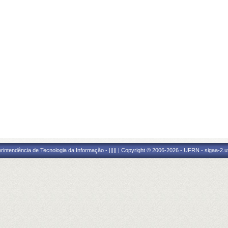
ntendência de Tecnologia da Informação - ||||| | Copyright © 2006-2026 - UFRN - sigaa-2.uf