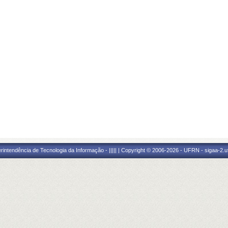
ntendência de Tecnologia da Informação - ||||| | Copyright © 2006-2026 - UFRN - sigaa-2.uf