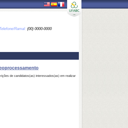
Telefone/Ramal:
(00) 0000-0000
 Geoprocessamento
ções de candidatos(as) interessados(as) em realizar