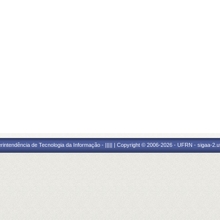
ntendência de Tecnologia da Informação - ||||| | Copyright © 2006-2026 - UFRN - sigaa-2.uf