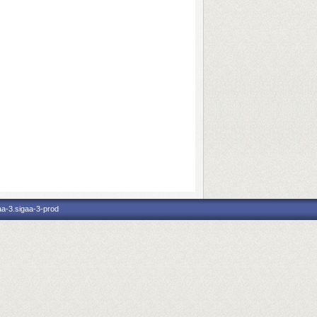
aa-3.sigaa-3-prod