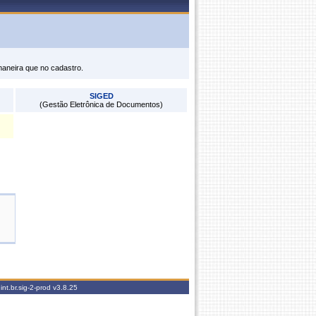
maneira que no cadastro.
SIGED
(Gestão Eletrônica de Documentos)
nt.br.sig-2-prod
v3.8.25