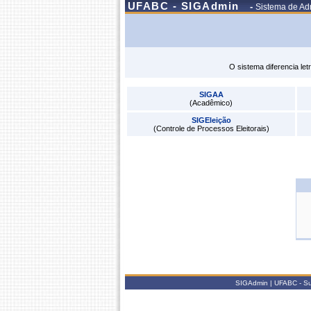
UFABC - SIGAdmin
-
Sistema de Ad
O sistema diferencia le
SIGAA
(Acadêmico)
SIGEleição
(Controle de Processos Eleitorais)
SIGAdmin | UFABC - Supe