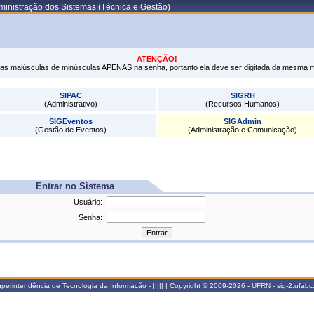
ministração dos Sistemas (Técnica e Gestão)
ATENÇÃO!
tras maiúsculas de minúsculas APENAS na senha, portanto ela deve ser digitada da mesma 
SIPAC
SIGRH
(Administrativo)
(Recursos Humanos)
SIGEventos
SIGAdmin
(Gestão de Eventos)
(Administração e Comunicação)
Entrar no Sistema
Usuário:
Senha:
rintendência de Tecnologia da Informação - ||||| | Copyright © 2009-2026 - UFRN - sig-2.ufabc.i